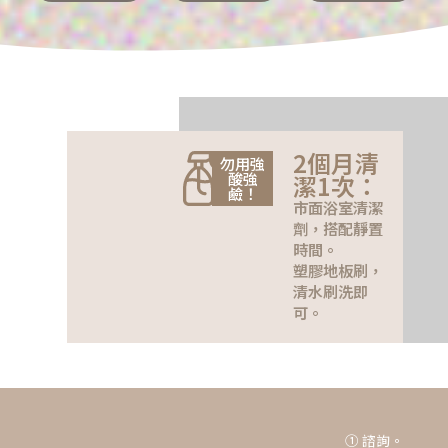
2個月清
勿用強
酸強
潔1次：
鹼！
市面浴室清潔
劑，搭配靜置
時間。
塑膠地板刷，
清水刷洗即
可。
① 諮詢。