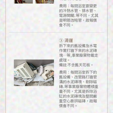
費用：每間浴室要變更
的冷熱水管、排水管、
電源開關..等不同，尤其
是明管改暗管，故報價
會不同。
③ 清運
拆下來的舊設備及水電
作業打牆下來的水泥磚
塊…等,事業廢棄物載走
處理。
備註:不含舊天花板。
費用：每間浴室拆下的
舊設備、改管路打牆管
溝的水泥磚塊、剔除磁
磚..等事業廢棄物體積重
量不同，尤其是拆除浴
缸的水泥磚塊及整間嚴
重空心膨拱磁磚，故報
價會不同。