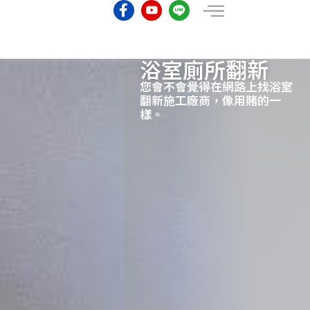
浴室廁所翻新
您會不會覺得在網路上找浴室
翻新施工廠商，像用賭的一
樣。