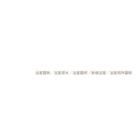
浴室翻新／浴室漏水／浴室翻修／無縫浴室／浴室廁所翻新