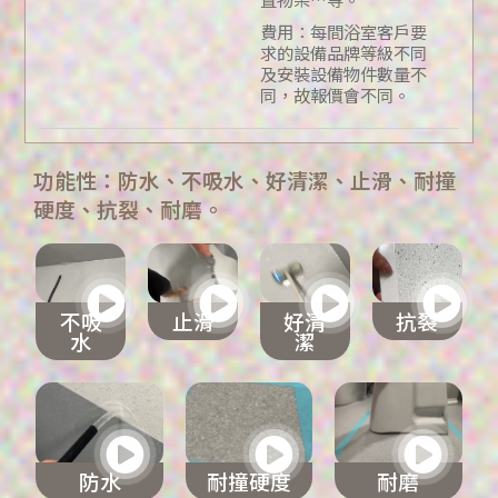
費用：每間浴室客戶要
求的設備品牌等級不同
及安裝設備物件數量不
同，故報價會不同。
功能性：防水、不吸水、好清潔、止滑、耐撞
硬度、抗裂、耐磨。
不吸
止滑
好清
抗裂
水
潔
防水
耐撞硬度
耐磨