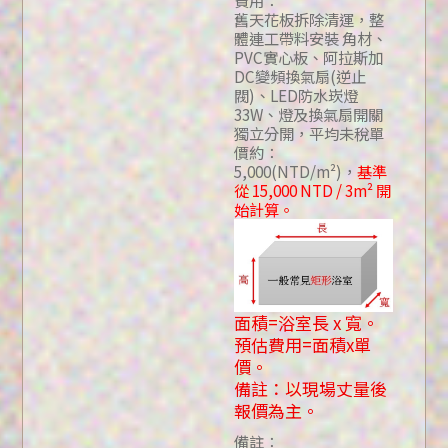
舊天花板拆除清運，整
體連工帶料安裝 角材、
PVC實心板、阿拉斯加
DC變頻換氣扇(逆止
閥)、LED防水崁燈
33W、燈及換氣扇開關
獨立分開，平均未稅單
價約：
5,000(NTD/m²)，
基準
從 15,000 NTD / 3m² 開
始計算。
面積=浴室長 x 寬。
預估費用=面積x單
價。
備註：以現場丈量後
報價為主。
備註：