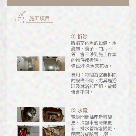
施工項目
① 拆除
將浴室內舊的設備、水
龍頭、鏡子、門片…
等，會干涉到施工作業
的物件都拆除。
備註:不含舊天花板。
費用：每間浴室要拆除
的設備不同，尤其是浴
缸及淋浴拉門組，故報
價會不同。
② 水電
電源開關插座新增變
更、冷熱水管灣頭更
新、排水管新增變更、
明管改成暗管….等。