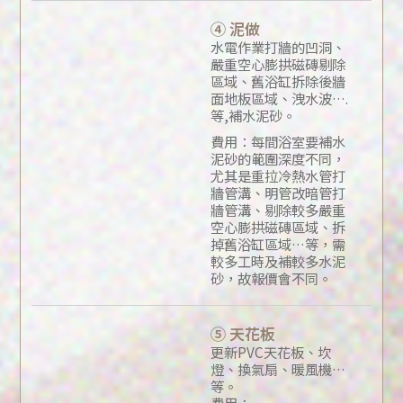
④ 泥做
水電作業打牆的凹洞、
嚴重空心膨拱磁磚剔除
區域、舊浴缸拆除後牆
面地板區域、洩水波….
等,補水泥砂。
費用：每間浴室要補水
泥砂的範圍深度不同，
尤其是重拉冷熱水管打
牆管溝、明管改暗管打
牆管溝、剔除較多嚴重
空心膨拱磁磚區域、拆
掉舊浴缸區域…等，需
較多工時及補較多水泥
砂，故報價會不同。
⑤ 天花板
更新PVC天花板、坎
燈、換氣扇、暖風機…
等。
費用：