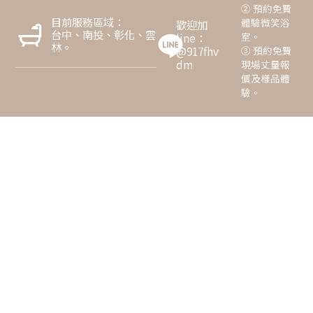
② 預約免費
目前服務區域：
體驗微笑浴
歡迎加
台中、南投、彰化、雲
室。
line：
林。
③ 預約免費
@917fhv
dm
現場丈量報
價及樣品體
驗。