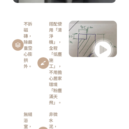
不拆
搭配使
磁
用「清
磚，
淨
除嚴
機」，
重空
全程
心膨
「低塵
拱
施
外。
工」，
不用擔
心居家
環境
「粉塵
滿天
飛」。
無縫
非微
浴
水
室，
泥，