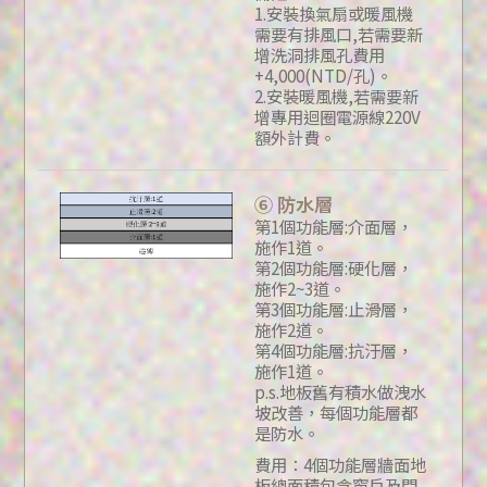
1.安裝換氣扇或暖風機
需要有排風口,若需要新
增洗洞排風孔費用
+4,000(NTD/孔)。
2.安裝暖風機,若需要新
增專用迴圈電源線220V
額外計費。
⑥ 防水層
第1個功能層:介面層，
施作1道。
第2個功能層:硬化層，
施作2~3道。
第3個功能層:止滑層，
施作2道。
第4個功能層:抗汙層，
施作1道。
p.s.地板舊有積水做洩水
坡改善，每個功能層都
是防水。
費用：4個功能層牆面地
板總面積包含窗戶及門