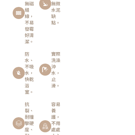
無磁
無微
縫
水泥
線，
缺
不易
點。
發霉
好清
潔。
防
實際
水、
洗澡
不吸
沖
水，
水，
快乾
止
浴
滑。
室。
抗
容易
裂、
養
耐撞
護，
擊硬
不用
度、
處處