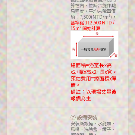
算在內，並綜合施作難
易程度，平均未稅單價
約：7,500(NTD/m²)，
基準從 112,500 NTD /
15m² 開始計算。
總面積=浴室長x高
x2+寬x高x2+長x寬。
預估費用=總面積x單
價。
備註：以現場丈量後
報價為主。
⑦ 設備安裝
安裝新設備、水龍頭、
馬桶、洗臉盆、鏡子、
置物架…等。