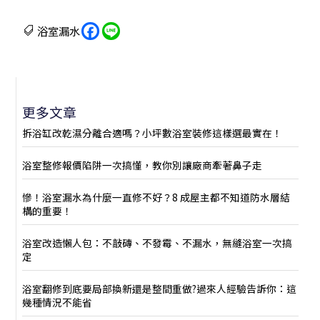
浴室漏水
更多文章
拆浴缸改乾濕分離合適嗎？小坪數浴室裝修這樣選最實在！
浴室整修報價陷阱一次搞懂，教你別讓廠商牽著鼻子走
慘！浴室漏水為什麼一直修不好？8 成屋主都不知道防水層結
構的重要！
浴室改造懶人包：不敲磚、不發霉、不漏水，無縫浴室一次搞
定
浴室翻修到底要局部換新還是整間重做?過來人經驗告訴你：這
幾種情況不能省