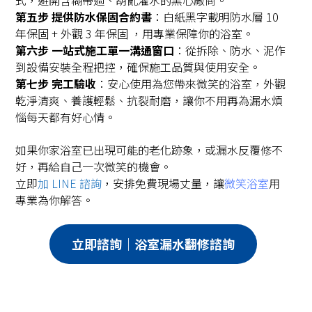
式，避開含糊帶過、胡亂灌水的黑心廠商。
第五步
提供防水保固合約書
：白紙黑字載明防水層 10
年保固 + 外觀 3 年保固 ，用專業保障你的浴室。
第六步
一站式施工單一溝通窗口
：從拆除、防水、泥作
到設備安裝全程把控，確保施工品質與使用安全。
第七步
完工驗收
：安心使用為您帶來微笑的浴室，外觀
乾淨清爽、養護輕鬆、抗裂耐磨，讓你不用再為漏水煩
惱每天都有好心情。
如果你家浴室已出現可能的老化跡象，或漏水反覆修不
好，再給自己一次微笑的機會。
立即
加 LINE 諮詢
，安排免費現場丈量，讓
微笑浴室
用
專業為你解答。
立即諮詢｜浴室漏水翻修諮詢