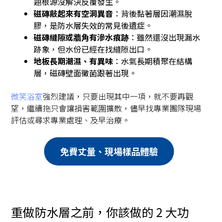
題根源沒解決反覆發生。
磁磚敲起來有空洞異音
：背後黏著層因潮濕脫
膠，是防水層失效的常見後遺症。
磁磚縫隙或牆角有滲水痕跡
：雖然還沒出現漏水
跡象，但水份已經在找縫隙出口。
地板長期潮濕、有異味
：水氣長期積聚在結構
層，磁磚壁面黴菌跟著出現。
微笑浴室
強烈建議，只要出現其中一項，就不要再觀
望，繼續拖只會讓損害範圍擴散，儘早找專業團隊現場
評估或尋求專業處理、及早治療。
免費丈量、現場樣品體驗
重做防水層之前，你該做的 2 大功