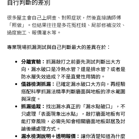
自行判斷的差別
很多屋主會自己上網查、對照症狀，然後直接請師傅
「照做」。但結果往往是多花冤枉錢、局部修補沒效、
過度施工、報價灌水等。
專業現場抓漏測試與自己判斷最大的差異在於：
分離實驗：
抓漏敲打之前要先測試判斷出大方
向，漏水破口是冷熱水管？還是排水管？或者是
防水層失效造成？不是直覺性用猜的。
儀器檢測抓漏：
已確定漏水破口大方向，再經驗
搭配科學抓漏法精準判斷牆面與地板的滲水範圍
與深度。
抓漏追蹤：
找出漏水真正的「漏水點破口」，不
只處理「表面現象出水點」，敲打牆面地板有可
能打穿風險，必需先知會相關牆面地板鄰居及討
論後續處理方式。
漏水檢測說明＋透明報價：
讓你清楚知道為什麼