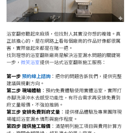
浴室翻修聽起來麻煩，但找對人其實沒你想的複雜。真
正該擔心的，是在網路上看每個廠商的作品好像都很厲
害，實際做起來都是在賭一把。
找到理想的浴室翻新廠商是解決浴室漏水問題的關鍵第
一步，
微笑浴室
提供一站式浴室翻新施工服務：
第一步
預約線上諮詢
：把你的問題告訴我們，提供完整
建議與規劃方向。
第二步
現場體驗
：預約免費體驗使用實體浴室，實際打
赤腳洗澡沖水去感受功能性，有符合需求再安排免費到
府丈量報價，不強迫推銷。
第三步
安排免費到府丈量
：提供樣品體驗及專業團隊現
場確認浴室漏水情形與施作程度。
第四步
提供施工報價
：清楚明列施工項目與費用計算方