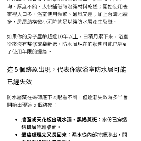
均、厚度不夠、太快鋪磁磚沒讓材料乾透；開始使用後
家裡人口多、浴室使用頻繁、通風又差；加上台灣地震
多，房屋結構微小沉降就足以讓防水層產生裂縫。
如果你的房子屋齡超過10年以上，日積月累下來，浴室
從來沒有整修或翻新過，防水層現在的狀態可能已經到
了使用年限的邊緣。
這 5 個跡象出現，代表你家浴室防水層可能
已經失效
防水層藏在磁磚底下肉眼看不到，但逐漸失效時多半會
開始出現這 5 個跡象：
牆面或天花板出現水漬、黑褐黃斑
：水份已穿透
結構層吃進牆面。
壁癌處理完又長回來
：漏水從內部持續滲出，問