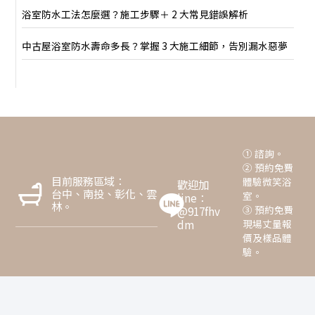
浴室防水工法怎麼選？施工步驟＋ 2 大常見錯誤解析
中古屋浴室防水壽命多長？掌握 3 大施工細節，告別漏水惡夢
① 諮詢。
② 預約免費
目前服務區域：
體驗微笑浴
歡迎加
台中、南投、彰化、雲
室。
line：
林。
③ 預約免費
@917fhv
dm
現場丈量報
價及樣品體
驗。