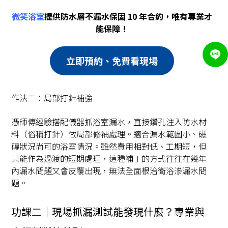
微笑浴室
提供防水層不漏水保固 10 年合約，唯有專業才
能保障！
立即預約、免費看現場
作法二：局部打針補強
憑師傅經驗搭配儀器抓浴室漏水，直接鑽孔注入防水材
料（俗稱打針）做局部修補處理。適合漏水範圍小、磁
磚狀況尚可的浴室情況。雖然費用相對低、工期短，但
只能作為過渡的短期處理，這種補丁的方式往往在幾年
內漏水問題又會反覆出現，無法全面根治衛浴滲漏水問
題。
功課二｜現場抓漏測試能發現什麼？專業與