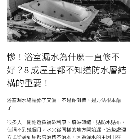
慘！浴室漏水為什麼一直修不
好？8 成屋主都不知道防水層結
構的重要！
浴室漏水總是修了又漏，不是你倒楣、是方法根本錯
了。
很多人一開始選擇補矽利康、填磁磚縫、貼防水貼布，
但隔不到幾個月，水又從同樣的地方開始漏。這些處理
方式從頭到尾都只治標不治本，因為漏水的主因出在