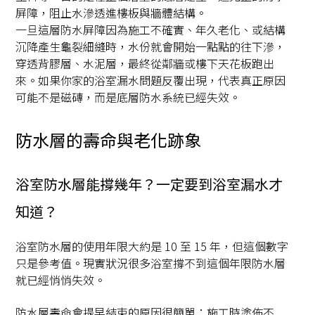
屏障，阻止水滲透進樓板與牆體結構。
一旦這層防水屏障因為施工不確實、年久老化、或結構
沉降產生龜裂細縫時，水份就會開始一點點的往下滲，
穿透背膠層、水泥層，最終從鄰牆或樓下天花板跑出
來。如果你家的浴室漏水問題反覆出現，代表真正原因
可能不是磁磚，而是底層防水系統已經失效。
防水層的壽命與老化跡象
浴室防水層能撐幾年？一定要到浴室漏水才
知道？
浴室防水層的使用年限大約是 10 至 15 年，但這個數字
只是參考值。現實狀況很多浴室撐不到這個年限防水層
就已經悄悄失效。
防水層壽命會提早結束的原因很簡單：施工時塗佈不