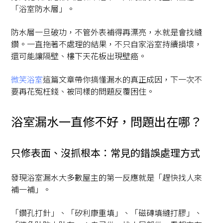
「浴室防水層」。
防水層一旦破功，不管外表補得再漂亮，水就是會找縫
鑽。一直拖著不處理的結果，不只自家浴室持續損壞，
還可能讓隔壁、樓下天花板出現壁癌。
微笑浴室
這篇文章帶你搞懂漏水的真正成因，下一次不
要再花冤枉錢、被同樣的問題反覆困住。
浴室漏水一直修不好，問題出在哪？
只修表面、沒抓根本：常見的錯誤處理方式
發現浴室漏水大多數屋主的第一反應就是「趕快找人來
補一補」。
「鑽孔打針」、「矽利康重填」、「磁磚填縫打膠」、