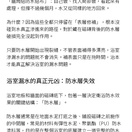
「牆角貼防水貼布」：自己做、找人局部做，看起來有
處理，但撐不過幾個月，水又從同樣的地方回來。
為什麼？因為這些全都只停留在「表層修補」，根本沒
碰到水真正滲進來的路徑，對於藏在磁磚背後的防水層
破損完全沒起到作用。
只要防水層開始出現裂縫，不管表面補得多漂亮，浴室
滲漏水的問題就不會消失。補表面只是在拖時間，治本
才能真正解決浴室的漏水問題。
浴室漏水的真正元凶：防水層失效
浴室地板和牆面的磁磚底下，包著一層決定衛浴防水效
果的關鍵結構：「防水層」。
防水層通常是在地面水泥打底之後、鋪設磁磚之前施作
的中間層，常見的材料有彈性水泥、聚氨酯（PU）防水
塗料等，目的是在整個浴室的底層建立一道完整的防水