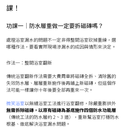
課！
功課一｜防水層重做一定要拆磁磚嗎？
處理浴室漏水的問題不一定非得整間浴室砍掉重練，選
哪種作法，要看實際現場滲漏水的成因與情形來決定。
作法一：整間浴室翻新
傳統浴室翻新作法需要大費周章將磁磚全拆、清除舊的
失效防水層、層層重新施作後再鋪上新磁磚，但這個作
法可能一樣讓你十年後要全部再重來一次。
微笑浴室
以無縫浴室工法進行浴室翻修，除嚴重膨拱外
無需拆除磁磚，以原有磁磚為基底施作四個防水功能層
（傳統工法的防水層約 2 ~ 3 道），重新幫浴室打穩防水
根基、徹底解決浴室漏水問題。